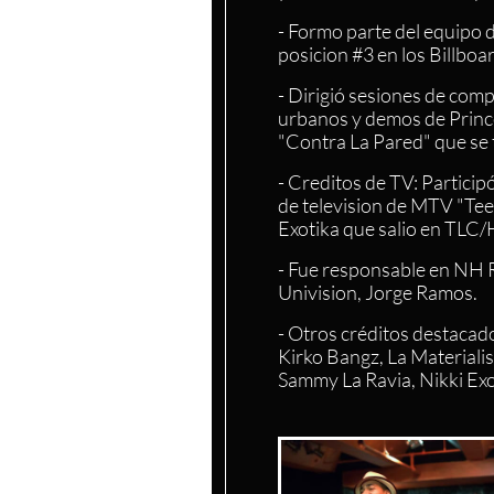
- Formo parte del equipo 
posicion #3 en los Billboar
- Dirigió sesiones de com
urbanos y demos de Prince 
"Contra La Pared" que se 
- Creditos de TV: Particip
de television de MTV "Tee
Exotika que salio en TLC
- Fue responsable en NH R
Univision, Jorge Ramos.
- Otros créditos destacad
Kirko Bangz, La Materialis
Sammy La Ravia, Nikki Exot