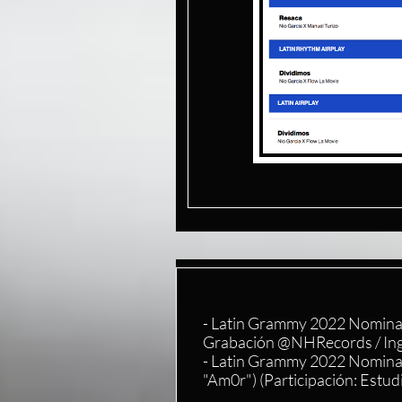
- Latin Grammy 2022 Nominac
Grabación @NHRecords / Ing
- Latin Grammy 2022 Nomina
"Am0r")
(Participación: Est