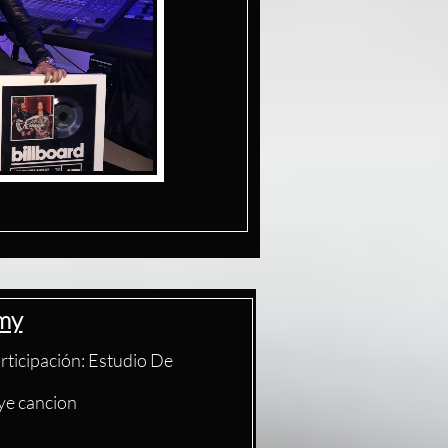
mmy
ticipación: Estudio De
uye cancion