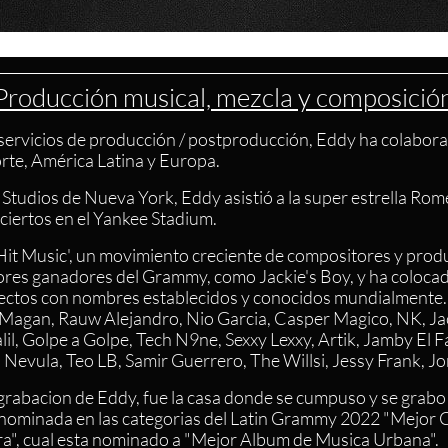
Producción musical, mezcla y composició
 servicios de producción / postproducción, Eddy ha colabo
orte, América Latina y Europa.
tudios de Nueva York, Eddy asistió a la super estrella Rom
ciertos en el Yankee Stadium.
 Hit Music', un movimiento creciente de compositores y prod
res ganadores del Grammy, como Jackie's Boy, y ha colocado
ectos con nombres establecidos y conocidos mundialmente.
 Magan, Rauw Alejandro, Nio Garcia, Casper Magico, NK, Ja
lil, Golpe a Golpe, Tech N9ne, Sexxy Lexxy, Artik, Jamby El 
 Nevula, Teo LB, Samir Guerrero, The Willsi, Jessy Frank, Jo
grabacion de Eddy, fue la casa donde se cumpuso y se grabo
 nominada en las categorias del Latin Grammy 2022 "Mejor
ra", cual esta nominado a "Mejor Album de Musica Urbana".