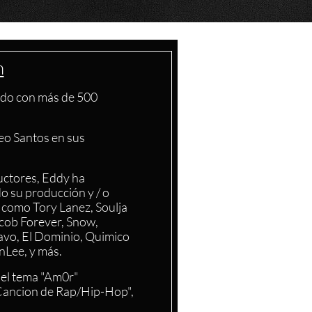
n
rado con más de 500
eo Santos en sus
uctores, Eddy ha
 su producción y / o
 como Tory Lanez, Soulja
cob Forever, Snow,
Favo, El Dominio, Quimico
nLee, y más.
 el tema "Am0r"
 Cancion de Rap/Hip-Hop",