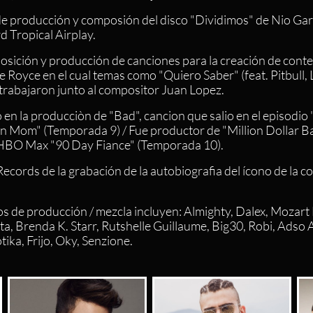
de producción y composión del disco "Dividimos" de Nio Garc
d Tropical Airplay.
posición y producción de canciones para la creación de cont
Royce en el cual temas como "Quiero Saber" (feat. Pitbull, L
trabajaron junto al compositor Juan Lopez.
ó en la producciòn de "Bad", cancion que salio en el episodio 
n Mom" (Temporada 9) / Fue productor de "Million Dollar Bar
/HBO Max "90 Day Fiance" (Temporada 10).
ecords de la grabación de la autobiografia del ícono de la c
os de producción / mezcla incluyen: Almighty, Dalex, Mozart 
ta, Brenda K. Starr, Rutshelle Guillaume, Big30, Robi, Adso A
ika, Frijo, Oky, Senzione.