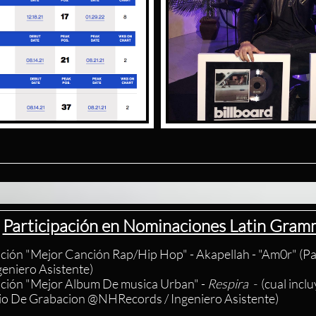
Participación en Nominaciones Latin Gra
ión "Mejor Canción Rap/Hip Hop" - Akapellah - "Am0r" (Par
eniero Asistente)
ción "Mejor Album De musica Urban" -
Respira -
(cual incl
udio De Grabacion @NHRecords / Ingeniero Asistente)