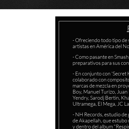
- Ofreciendo todo tipo de
artistas en América del N
- Como pasante en Smash S
preparativos para sus con
- En conjunto con 'Secret
colaborado con composito
marcas de mezcla en proy
Boy, Manuel Turizo, Juan
Yendry, Sarodj Bertin, Kha
Ultramega, El Mega, JC La
- NH Records, estudio de 
de Akapellah, que estubo
y dentro del album "Respi