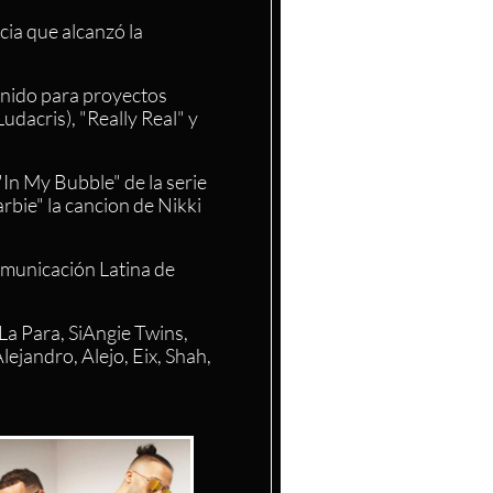
ia que alcanzó la
enido para proyectos
udacris), "Really Real" y
"In My Bubble" de la serie
bie" la cancion de Nikki
omunicación Latina de
La Para, SiAngie Twins,
lejandro, Alejo, Eix, Shah,